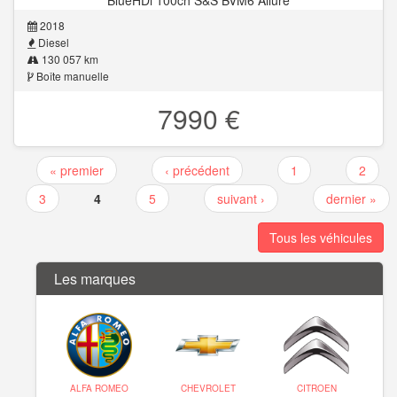
BlueHDi 100ch S&S BVM6 Allure
2018
Diesel
130 057 km
Boîte manuelle
7990 €
« premier
‹ précédent
1
2
Pages
3
4
5
suivant ›
dernier »
Tous les véhicules
Les marques
ALFA ROMEO
CHEVROLET
CITROEN